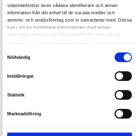
Dokument & nedladdningar
vidarebefordrar även sådana identifierare och annan
Hitta återförsäljare
information från din enhet till de sociala medier och
Relaterade produkter
annons- och analysföretag som vi samarbetar med. Dessa
kan i sin tur kombinera informationen med annan
information som du har tillhandahållit eller som de har
samlat in när du har använt deras tjänster.
Samtyckesval
Nödvändig
Inställningar
Statistik
Marknadsföring