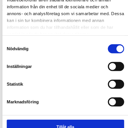
information från din enhet till de sociala medier och
Relaterade produkter
annons- och analysföretag som vi samarbetar med. Dessa
kan i sin tur kombinera informationen med annan
information som du har tillhandahållit eller som de har
samlat in när du har använt deras tjänster.
Samtyckesval
Nödvändig
Inställningar
Statistik
Marknadsföring
Tillåt alla